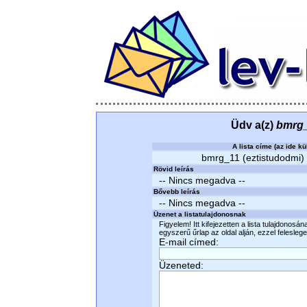
Üdv a(z)
bmrg_
A lista címe (az ide kü
bmrg_11 (eztistudodmi) b
Rövid leírás
-- Nincs megadva --
Bővebb leírás
-- Nincs megadva --
Üzenet a listatulajdonosnak
Figyelem! Itt kifejezetten a lista tulajdonosá
egyszerű űrlap az oldal alján, ezzel felesleges
E-mail címed:
Üzeneted: