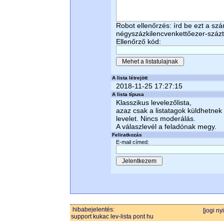
Robot ellenőrzés: írd be ezt a sz
négyszázkilencvenkettőezer-százt
Ellenőrző kód:
A lista létrejött
2018-11-25 17:27:15
A lista típusa
Klasszikus levelezőlista,
azaz csak a listatagok küldhetnek
levelet. Nincs moderálás.
A válaszlevél a feladónak megy.
Feliratkozás
E-mail címed:
hibabejelentés:
[jogi ny
support kukac lev-lista pont hu