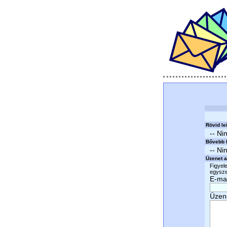
Rövid le
-- Ni
Bővebb l
-- Ni
Üzenet a
Figyele
egyszer
E-mai
Üzen