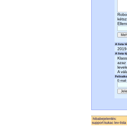
Robot
kétsz
Ellen
A lista lé
2019
A lista t
Klass
azaz 
level
A vál
Feliratk
E-mail
hibabejelentés:
support kukac lev-lista