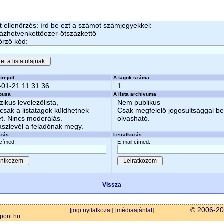
 ellenőrzés: írd be ezt a számot számjegyekkel:
ázhetvenkettőezer-ötszázkettő
őrző kód:
trejött
A tagok száma
-01-21 11:31:36
1
ípusa
A lista archívuma
zikus levelezőlista,
Nem publikus
csak a listatagok küldhetnek
Csak megfelelő jogosultsággal b
et. Nincs moderálás.
olvasható.
aszlevél a feladónak megy.
ozás
Leiratkozás
 címed:
E-mail címed:
Vissza
© 2006-202
[jogi nyilatkozat]
[médiaajánlat]
 pont hu