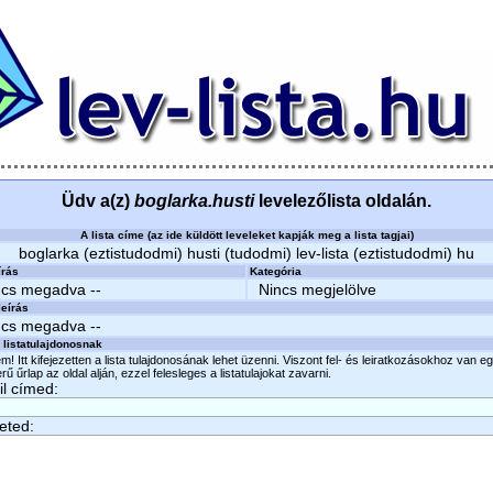
Üdv a(z)
boglarka.husti
levelezőlista oldalán.
A lista címe (az ide küldött leveleket kapják meg a lista tagjai)
boglarka (eztistudodmi) husti (tudodmi) lev-lista (eztistudodmi) hu
írás
Kategória
ncs megadva --
Nincs megjelölve
eírás
ncs megadva --
 listatulajdonosnak
m! Itt kifejezetten a lista tulajdonosának lehet üzenni. Viszont fel- és leiratkozásokhoz van e
ű űrlap az oldal alján, ezzel felesleges a listatulajokat zavarni.
l címed:
eted: