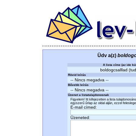
Üdv a(z)
boldogc
A lista címe (az ide kü
boldogcsalllad (tud
Rövid leírás
-- Nincs megadva --
Bővebb leírás
-- Nincs megadva --
Üzenet a listatulajdonosnak
Figyelem! Itt kifejezetten a lista tulajdonosá
egyszerű űrlap az oldal alján, ezzel felesleges
E-mail címed:
Üzeneted: