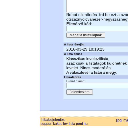
Robot ellenőrzés: írd be ezt a sz
ötszáznyolcvanezer-négyszázneg
Ellenőrző kód:
A lista létrejött
2016-03-29 18:19:25
A lista típusa
Klasszikus levelezőlista,
azaz csak a listatagok küldhetnek
levelet. Nincs moderálás.
A válaszlevél a listára megy.
Feliratkozás
E-mail címed:
hibabejelentés:
[jogi ny
support kukac lev-lista pont hu