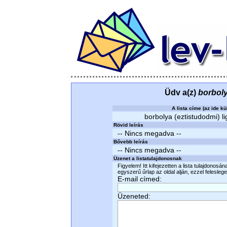
Üdv a(z)
borboly
A lista címe (az ide kü
borbolya (eztistudodmi) li
Rövid leírás
-- Nincs megadva --
Bővebb leírás
-- Nincs megadva --
Üzenet a listatulajdonosnak
Figyelem! Itt kifejezetten a lista tulajdonosá
egyszerű űrlap az oldal alján, ezzel felesleges
E-mail címed:
Üzeneted: