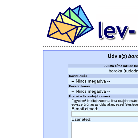
Üdv a(z)
bor
A lista címe (az ide kü
boroka (tudodmi
Rövid leírás
-- Nincs megadva --
Bővebb leírás
-- Nincs megadva --
Üzenet a listatulajdonosnak
Figyelem! Itt kifejezetten a lista tulajdonosá
egyszerű űrlap az oldal alján, ezzel felesleges
E-mail címed:
Üzeneted: