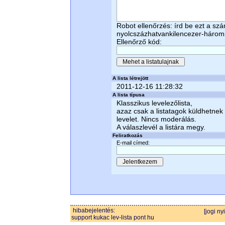
Robot ellenőrzés: írd be ezt a sz
nyolcszázhatvankilencezer-háro
Ellenőrző kód:
A lista létrejött
2011-12-16 11:28:32
A lista típusa
Klasszikus levelezőlista,
azaz csak a listatagok küldhetnek
levelet. Nincs moderálás.
A válaszlevél a listára megy.
Feliratkozás
E-mail címed:
hibabejelentés:
[jogi ny
support kukac lev-lista pont hu