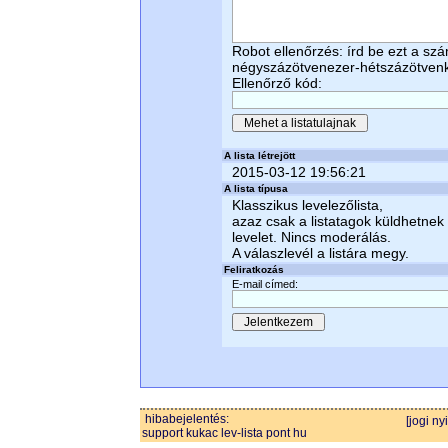
Robot ellenőrzés: írd be ezt a sz
négyszázötvenezer-hétszázötvenk
Ellenőrző kód:
A lista létrejött
2015-03-12 19:56:21
A lista típusa
Klasszikus levelezőlista,
azaz csak a listatagok küldhetnek
levelet. Nincs moderálás.
A válaszlevél a listára megy.
Feliratkozás
E-mail címed:
hibabejelentés:
[jogi ny
support kukac lev-lista pont hu