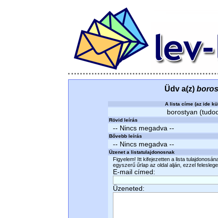
Üdv a(z)
boros
A lista címe (az ide kü
borostyan (tudod
Rövid leírás
-- Nincs megadva --
Bővebb leírás
-- Nincs megadva --
Üzenet a listatulajdonosnak
Figyelem! Itt kifejezetten a lista tulajdonosá
egyszerű űrlap az oldal alján, ezzel felesleges
E-mail címed:
Üzeneted: