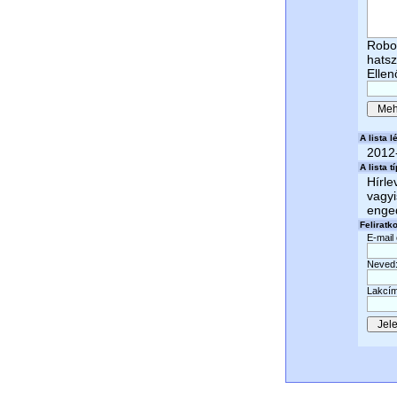
Robot
hatsz
Ellen
A lista lé
2012
A lista t
Hírle
vagyi
enged
Feliratk
E-mail
Neved
Lakcím