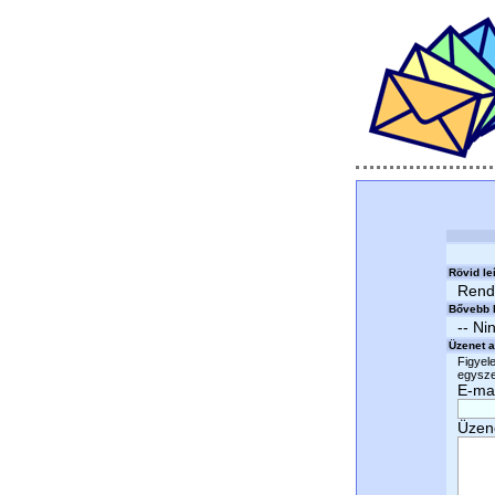
Rövid le
Rend
Bővebb l
-- Ni
Üzenet a
Figyele
egyszer
E-mai
Üzen