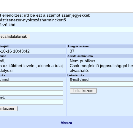
 ellenőrzés: írd be ezt a számot számjegyekkel:
áztizenezer-nyolcszázharminckettő
őrző kód:
trejött
A tagok száma
-10-16 10:43:42
37
ípusa
A lista archívuma
vél,
Nem publikus
s az küldhet levelet, akinek a tulaj
Csak megfelelő jogosultsággal b
élyezi.
olvasható.
ozás
Leiratkozás
 címed:
E-mail címed:
:
ed:
Vissza