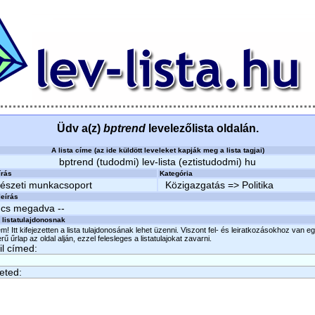
Üdv a(z)
bptrend
levelezőlista oldalán.
A lista címe (az ide küldött leveleket kapják meg a lista tagjai)
bptrend (tudodmi) lev-lista (eztistudodmi) hu
írás
Kategória
észeti munkacsoport
Közigazgatás => Politika
eírás
ncs megadva --
 listatulajdonosnak
m! Itt kifejezetten a lista tulajdonosának lehet üzenni. Viszont fel- és leiratkozásokhoz van e
ű űrlap az oldal alján, ezzel felesleges a listatulajokat zavarni.
l címed:
eted: