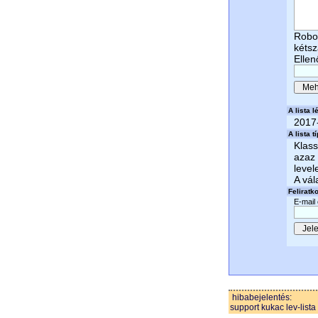
Robot
kétsz
Ellen
A lista lé
2017
A lista t
Klass
azaz 
level
A vál
Feliratk
E-mail
hibabejelentés:
support kukac lev-lista