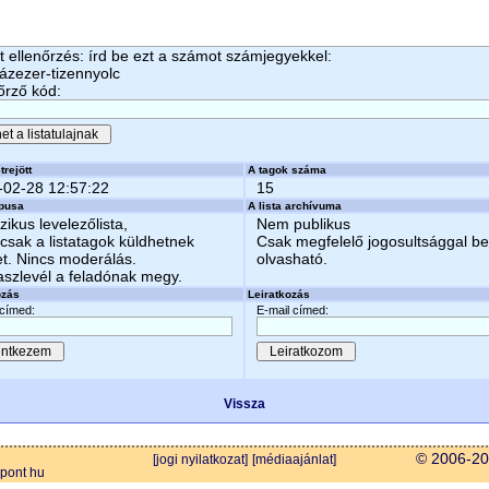
 ellenőrzés: írd be ezt a számot számjegyekkel:
ázezer-tizennyolc
őrző kód:
trejött
A tagok száma
-02-28 12:57:22
15
ípusa
A lista archívuma
zikus levelezőlista,
Nem publikus
csak a listatagok küldhetnek
Csak megfelelő jogosultsággal b
et. Nincs moderálás.
olvasható.
aszlevél a feladónak megy.
ozás
Leiratkozás
 címed:
E-mail címed:
Vissza
© 2006-202
[jogi nyilatkozat]
[médiaajánlat]
 pont hu