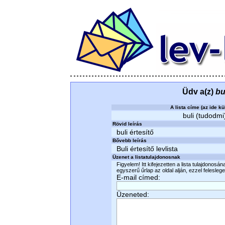
Üdv a(z)
bu
A lista címe (az ide kü
buli (tudodmi)
Rövid leírás
buli értesítő
Bővebb leírás
Buli értesítő levlista
Üzenet a listatulajdonosnak
Figyelem! Itt kifejezetten a lista tulajdonosá
egyszerű űrlap az oldal alján, ezzel felesleges
E-mail címed:
Üzeneted: