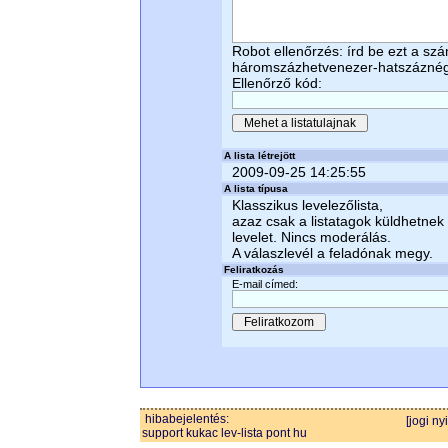
Robot ellenőrzés: írd be ezt a sz
háromszázhetvenezer-hatszázné
Ellenőrző kód:
A lista létrejött
2009-09-25 14:25:55
A lista típusa
Klasszikus levelezőlista,
azaz csak a listatagok küldhetnek
levelet. Nincs moderálás.
A válaszlevél a feladónak megy.
Feliratkozás
E-mail címed:
hibabejelentés:
[jogi ny
support kukac lev-lista pont hu