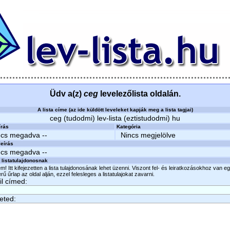
Üdv a(z)
ceg
levelezőlista oldalán.
A lista címe (az ide küldött leveleket kapják meg a lista tagjai)
ceg (tudodmi) lev-lista (eztistudodmi) hu
írás
Kategória
ncs megadva --
Nincs megjelölve
eírás
ncs megadva --
 listatulajdonosnak
m! Itt kifejezetten a lista tulajdonosának lehet üzenni. Viszont fel- és leiratkozásokhoz van e
ű űrlap az oldal alján, ezzel felesleges a listatulajokat zavarni.
l címed:
eted: