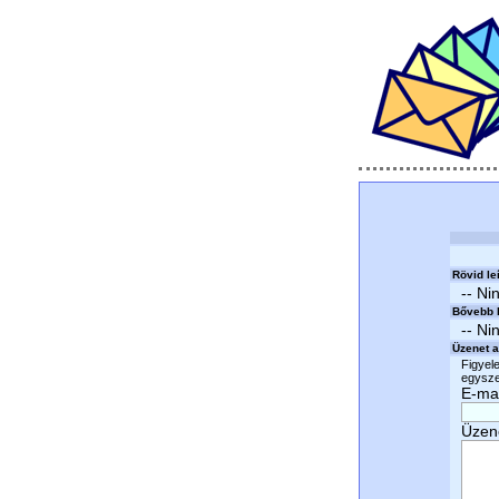
Rövid le
-- Ni
Bővebb l
-- Ni
Üzenet a
Figyele
egyszer
E-mai
Üzen