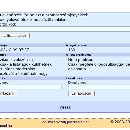
 ellenőrzés: írd be ezt a számot számjegyekkel:
áznyolcvanötezer-hétszázötvenkilenc
őrző kód:
trejött
A tagok száma
-03-18 09:07:57
169
ípusa
A lista archívuma
zikus levelezőlista,
Nem publikus
csak a listatagok küldhetnek
Csak megfelelő jogosultsággal b
et. Nincs moderálás.
olvasható.
aszlevél a feladónak megy.
ozás
Leiratkozás
 címed:
E-mail címed:
Vissza
© 2006-202
[jogi nyilatkozat]
[médiaajánlat]
 pont hu