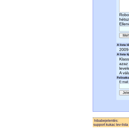
Robot
hétsz
Ellen
A lista lé
2009
A lista t
Klass
azaz 
level
A vál
Feliratk
E-mail
hibabejelentés:
support kukac lev-lista