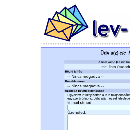
Üdv a(z)
cic_l
A lista címe (az ide kü
cic_lista (tudod
Rövid leírás
-- Nincs megadva --
Bővebb leírás
-- Nincs megadva --
Üzenet a listatulajdonosnak
Figyelem! Itt kifejezetten a lista tulajdonosá
egyszerű űrlap az oldal alján, ezzel felesleges
E-mail címed:
Üzeneted: