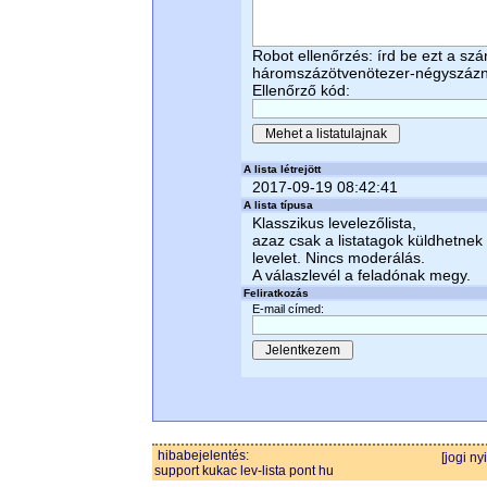
Robot ellenőrzés: írd be ezt a sz
háromszázötvenötezer-négyszáz
Ellenőrző kód:
A lista létrejött
2017-09-19 08:42:41
A lista típusa
Klasszikus levelezőlista,
azaz csak a listatagok küldhetnek
levelet. Nincs moderálás.
A válaszlevél a feladónak megy.
Feliratkozás
E-mail címed:
hibabejelentés:
[jogi ny
support kukac lev-lista pont hu