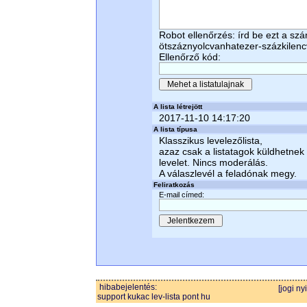
Robot ellenőrzés: írd be ezt a sz
ötszáznyolcvanhatezer-százkilen
Ellenőrző kód:
A lista létrejött
2017-11-10 14:17:20
A lista típusa
Klasszikus levelezőlista,
azaz csak a listatagok küldhetnek
levelet. Nincs moderálás.
A válaszlevél a feladónak megy.
Feliratkozás
E-mail címed:
hibabejelentés:
[jogi ny
support kukac lev-lista pont hu