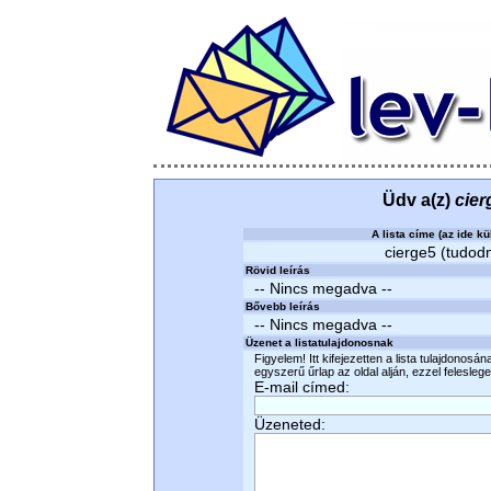
Üdv a(z)
cier
A lista címe (az ide kü
cierge5 (tudodm
Rövid leírás
-- Nincs megadva --
Bővebb leírás
-- Nincs megadva --
Üzenet a listatulajdonosnak
Figyelem! Itt kifejezetten a lista tulajdonosá
egyszerű űrlap az oldal alján, ezzel felesleges
E-mail címed:
Üzeneted: