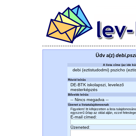
Üdv a(z)
debi.psz
A lista címe (az ide kü
debi (eztistudodmi) pszicho (ezti
Rövid leírás
DE-BTK iskolapszi, levelező
mesterképzés
Bővebb leírás
-- Nincs megadva --
Üzenet a listatulajdonosnak
Figyelem! Itt kifejezetten a lista tulajdonosá
egyszerű űrlap az oldal alján, ezzel felesleges
E-mail címed:
Üzeneted: