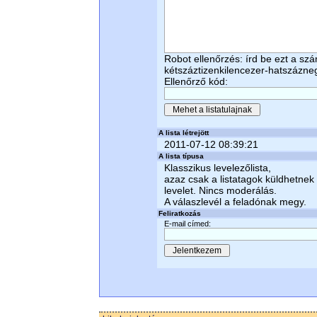
Robot ellenőrzés: írd be ezt a sz
kétszáztizenkilencezer-hatszázn
Ellenőrző kód:
A lista létrejött
2011-07-12 08:39:21
A lista típusa
Klasszikus levelezőlista,
azaz csak a listatagok küldhetnek
levelet. Nincs moderálás.
A válaszlevél a feladónak megy.
Feliratkozás
E-mail címed: