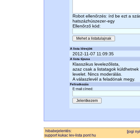
Robot ellenőrzés: írd be ezt a sz
hatszázhúszezer-egy
Ellenőrző kód:
A lista létrejött
2012-11-07 11:09:35
A lista típusa
Klasszikus levelezőlista,
azaz csak a listatagok küldhetnek
levelet. Nincs moderálás.
A válaszlevél a feladónak megy.
Feliratkozás
E-mail címed:
hibabejelentés:
[jogi ny
support kukac lev-lista pont hu