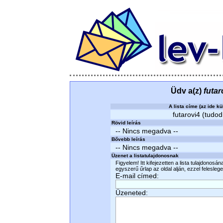
Üdv a(z)
futar
A lista címe (az ide kü
futarovi4 (tudod
Rövid leírás
-- Nincs megadva --
Bővebb leírás
-- Nincs megadva --
Üzenet a listatulajdonosnak
Figyelem! Itt kifejezetten a lista tulajdonosá
egyszerű űrlap az oldal alján, ezzel felesleges
E-mail címed:
Üzeneted: