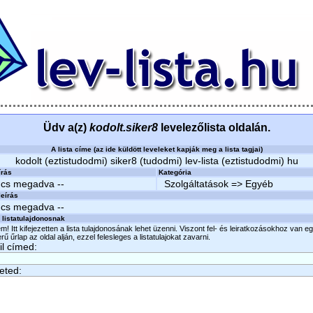
Üdv a(z)
kodolt.siker8
levelezőlista oldalán.
A lista címe (az ide küldött leveleket kapják meg a lista tagjai)
kodolt (eztistudodmi) siker8 (tudodmi) lev-lista (eztistudodmi) hu
írás
Kategória
ncs megadva --
Szolgáltatások => Egyéb
eírás
ncs megadva --
 listatulajdonosnak
m! Itt kifejezetten a lista tulajdonosának lehet üzenni. Viszont fel- és leiratkozásokhoz van e
ű űrlap az oldal alján, ezzel felesleges a listatulajokat zavarni.
l címed:
eted: