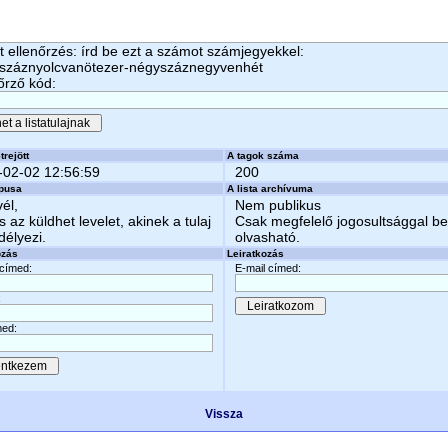
 ellenőrzés: írd be ezt a számot számjegyekkel:
cszáznyolcvanötezer-négyszáznegyvenhét
őrző kód:
trejött
A tagok száma
-02-02 12:56:59
200
ípusa
A lista archívuma
vél,
Nem publikus
s az küldhet levelet, akinek a tulaj
Csak megfelelő jogosultsággal b
élyezi.
olvasható.
ozás
Leiratkozás
 címed:
E-mail címed:
:
ed:
Vissza