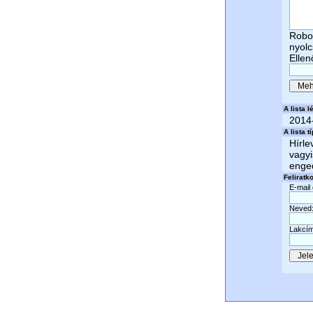
Robot
nyol
Ellen
A lista lé
2014
A lista t
Hírle
vagyi
enged
Feliratk
E-mail
Neved
Lakcím