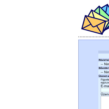
Rövid le
-- Ni
Bővebb l
-- Ni
Üzenet a
Figyele
egyszer
E-mai
Üzen