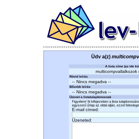
Üdv a(z)
multicompv
A lista címe (az ide kü
multicompvallalkozok (
Rövid leírás
-- Nincs megadva --
Bővebb leírás
-- Nincs megadva --
Üzenet a listatulajdonosnak
Figyelem! Itt kifejezetten a lista tulajdonosá
egyszerű űrlap az oldal alján, ezzel felesleges
E-mail címed:
Üzeneted: