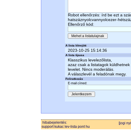
Robot ellenőrzés: írd be ezt a sz
hatszáznyolcvannyolcezer-hétsz
Ellenőrző kód:
A lista létrejött
2023-10-25 15:14:36
A lista típusa
Klasszikus levelezőlista,
azaz csak a listatagok küldhetnek
levelet. Nincs moderálás.
A válaszlevél a feladónak megy.
Feliratkozás
E-mail címed:
hibabejelentés:
[jogi ny
support kukac lev-lista pont hu