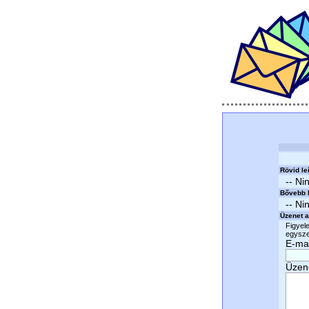
Rövid le
-- Ni
Bővebb l
-- Ni
Üzenet a
Figyele
egyszer
E-mai
Üzen