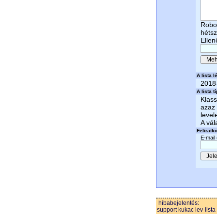
Robot
héts
Ellen
A lista lé
2018
A lista t
Klass
azaz 
level
A vál
Feliratk
E-mail
hibabejelentés:
support kukac lev-lista