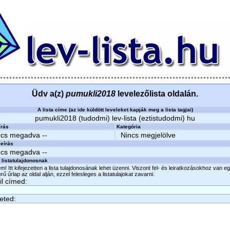
Üdv a(z)
pumukli2018
levelezőlista oldalán.
A lista címe (az ide küldött leveleket kapják meg a lista tagjai)
pumukli2018 (tudodmi) lev-lista (eztistudodmi) hu
írás
Kategória
ncs megadva --
Nincs megjelölve
eírás
ncs megadva --
 listatulajdonosnak
m! Itt kifejezetten a lista tulajdonosának lehet üzenni. Viszont fel- és leiratkozásokhoz van e
ű űrlap az oldal alján, ezzel felesleges a listatulajokat zavarni.
l címed:
eted: