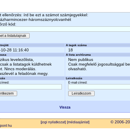
 ellenőrzés: írd be ezt a számot számjegyekkel:
zázharmincezer-háromszáznyolcvanhét
őrző kód:
trejött
A tagok száma
-10-28 11:16:40
18
ípusa
A lista archívuma
zikus levelezőlista,
Nem publikus
csak a listatagok küldhetnek
Csak megfelelő jogosultsággal b
et. Nincs moderálás.
olvasható.
aszlevél a feladónak megy.
ozás
Leiratkozás
 címed:
E-mail címed:
Vissza
© 2006-202
[jogi nyilatkozat]
[médiaajánlat]
 pont hu