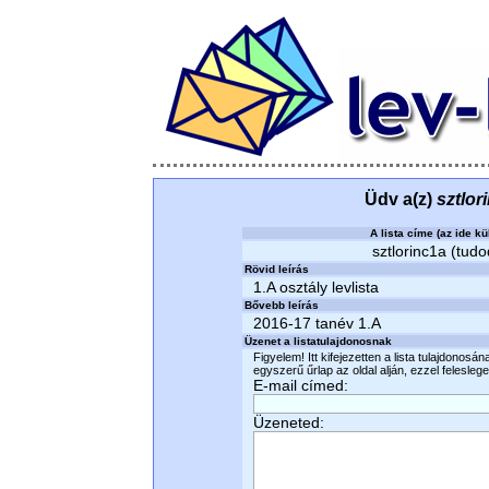
Üdv a(z)
sztlor
A lista címe (az ide kü
sztlorinc1a (tudo
Rövid leírás
1.A osztály levlista
Bővebb leírás
2016-17 tanév 1.A
Üzenet a listatulajdonosnak
Figyelem! Itt kifejezetten a lista tulajdonosá
egyszerű űrlap az oldal alján, ezzel felesleges
E-mail címed:
Üzeneted: