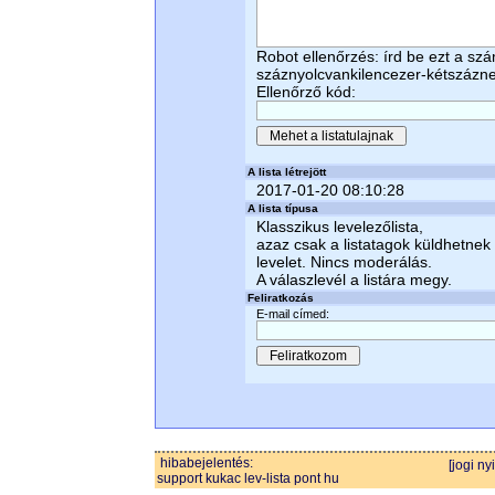
Robot ellenőrzés: írd be ezt a sz
száznyolcvankilencezer-kétszáz
Ellenőrző kód:
A lista létrejött
2017-01-20 08:10:28
A lista típusa
Klasszikus levelezőlista,
azaz csak a listatagok küldhetnek
levelet. Nincs moderálás.
A válaszlevél a listára megy.
Feliratkozás
E-mail címed:
hibabejelentés:
[jogi ny
support kukac lev-lista pont hu