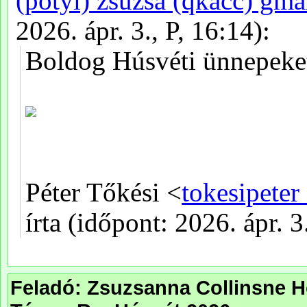
Feladó: Zsuzsanna Collinsne H