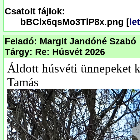
Csatolt fájlok:
bBClx6qsMo3TlP8x.png [
le
Feladó: Margit Jandóné Szabó
Tárgy: Re: Húsvét 2026