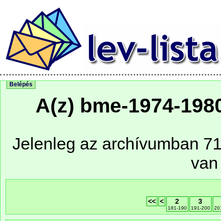
Belépés
A(z) bme-1974-1980
Jelenleg az archívumban 71 
van
<<
<
2
3
181-190
191-200
20