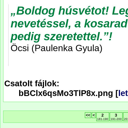
Csatolt fájlok:
bBClx6qsMo3TlP8x.png [
le
<<
<
2
3
181-190
191-200
20