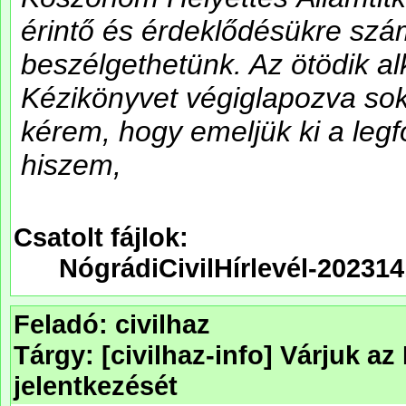
Csatolt fájlok:
NógrádiCivilHírlevél-202314
Feladó: civilhaz
Tárgy: [civilhaz-info] Várjuk a
jelentkezését