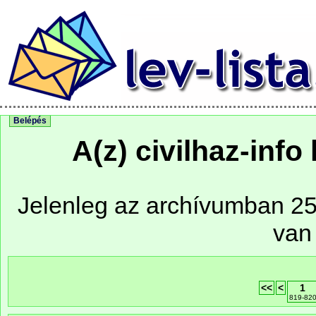
Belépés
A(z) civilhaz-info
Jelenleg az archívumban 25 
van
<<
<
1
819-82