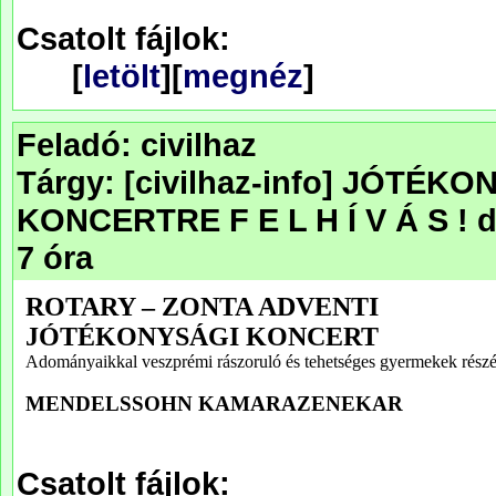
Csatolt fájlok:
[
letölt
][
megnéz
]
Feladó: civilhaz
Tárgy: [civilhaz-info] JÓT
KONCERTRE F E L H Í V Á S ! 
7 óra
Csatolt fájlok: