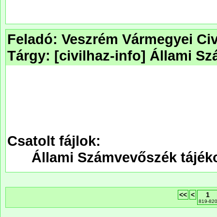
Feladó: Veszrém Vármegyei Civ
Tárgy: [civilhaz-info] Állami 
Csatolt fájlok:
Állami Számvevőszék tájéko
<<
<
1
819-82