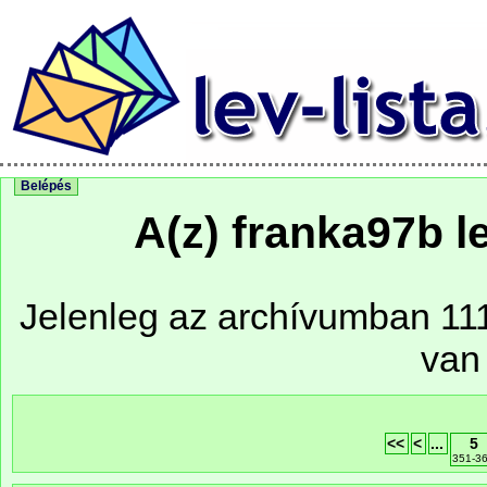
Belépés
A(z) franka97b l
Jelenleg az archívumban 111 
van
<<
<
...
5
351-3