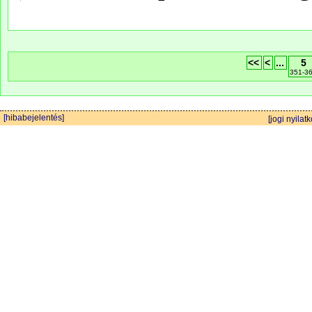
<<
<
...
5
351-3
[hibabejelentés]
[jogi nyilatk