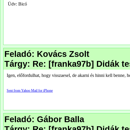
Feladó: Kovács Zsolt
Tárgy: Re: [franka97b] Didák t
Feladó: Gábor Balla
Tárgy: Re: [franka97b] Didák t