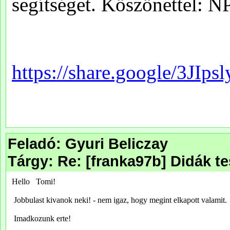
Feladó: Gyuri Beliczay
Tárgy: Re: [franka97b] Didák t