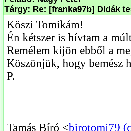
Tárgy: Re: [franka97b] Didák t