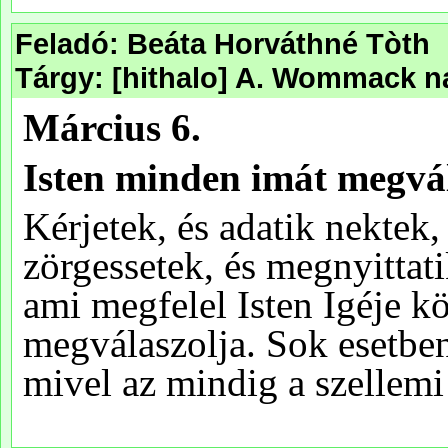
Feladó: Beáta Horváthné Tòth
Tárgy: [hithalo] A. Wommack na