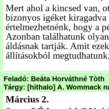
Feladó: Beáta Horváthné Tòth
Tárgy: [hithalo] A. Wommack na