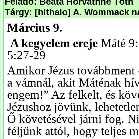
Feladó: Beáta Horváthné Tòth
Tárgy: [hithalo] A. Wommack na