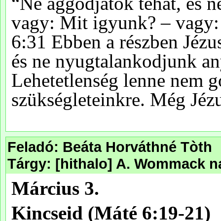
Feladó: Beáta Horváthné Tòth
Tárgy: [hithalo] A. Wommack na