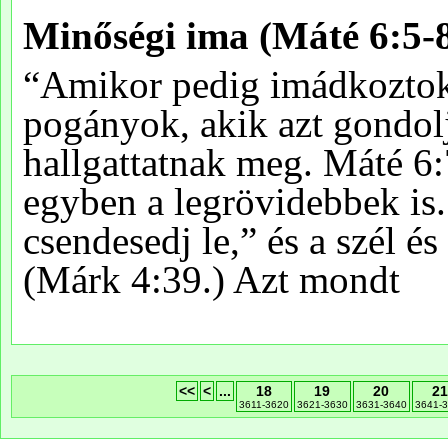
<<
<
...
18
19
20
2
3611-3620
3621-3630
3631-3640
3641-