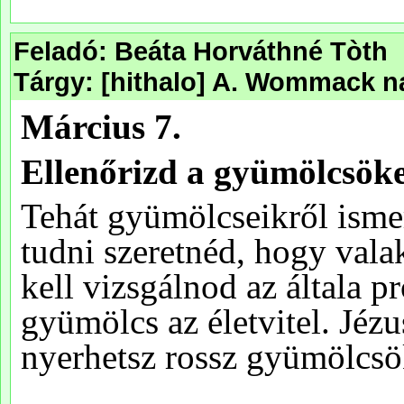
Feladó: Beáta Horváthné Tòth
Tárgy: [hithalo] A. Wommack na