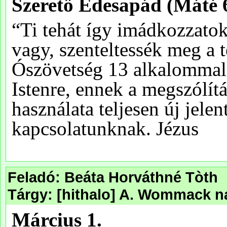
Feladó: Beáta Horváthné Tòth
Tárgy: [hithalo] A. Wommack na