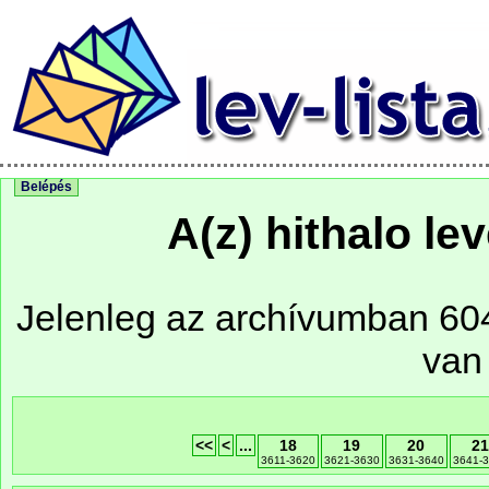
Belépés
A(z) hithalo le
Jelenleg az archívumban 604 
van
<<
<
...
18
19
20
2
3611-3620
3621-3630
3631-3640
3641-