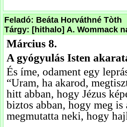
Feladó: Beáta Horváthné Tòth
Tárgy: [hithalo] A. Wommack na