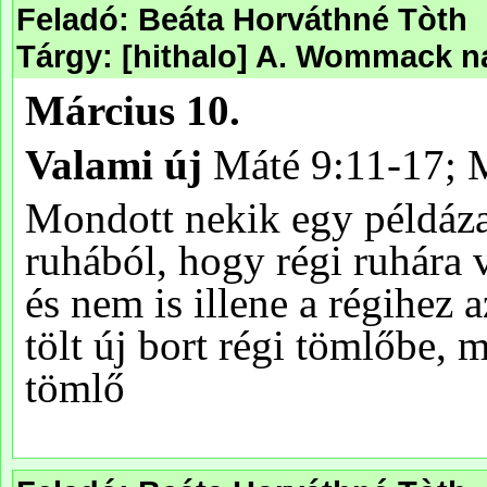
Feladó: Beáta Horváthné Tòth
Tárgy: [hithalo] A. Wommack nap