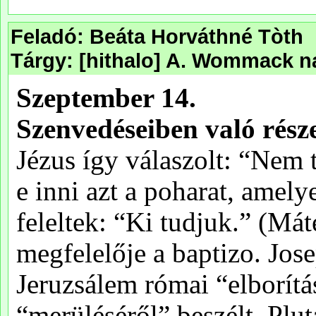
Feladó: Beáta Horváthné Tòth
Tárgy: [hithalo] A. Wommack n