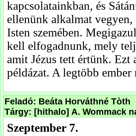
Feladó: Beáta Horváthné Tòth
Tárgy: [hithalo] A. Wommack na