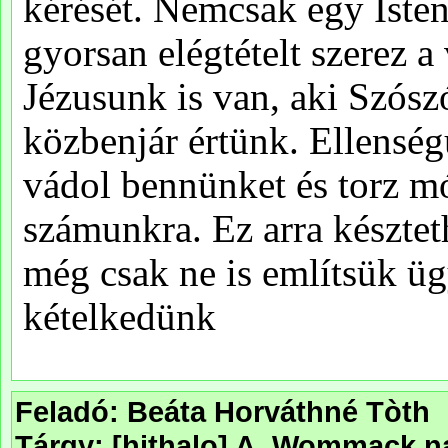
Feladó: Beáta Horváthné Tòth
Tárgy: [hithalo] A. Wommack na