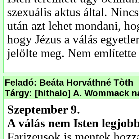
Feladó: Beáta Horváthné Tòth
Tárgy: [hithalo] A. Wommack n