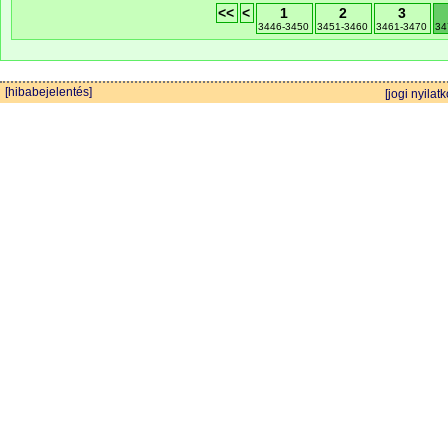
<<
<
1
2
3
3446-3450
3451-3460
3461-3470
34
[hibabejelentés]
[jogi nyilatk