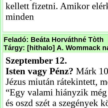
Feladó: Beáta Horváthné Tòth
Tárgy: [hithalo] A. Wommack na