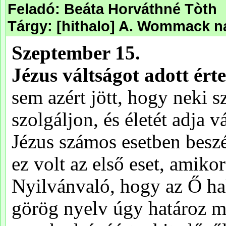
Feladó: Beáta Horváthné Tòth
Tárgy: [hithalo] A. Wommack nap