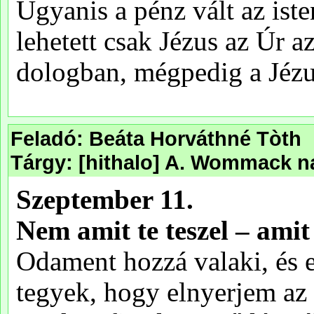
Feladó: Beáta Horváthné Tòth
Tárgy: [hithalo] A. Wommack na