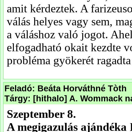
Feladó: Beáta Horváthné Tòth
Tárgy: [hithalo] A. Wommack na