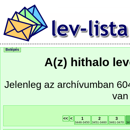
Belépés
A(z) hithalo le
Jelenleg az archívumban 604 
van
<<
<
1
2
3
3446-3450
3451-3460
3461-3470
34