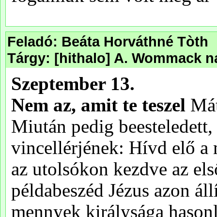
Feladó: Beáta Horváthné Tòth
Tárgy: [hithalo] A. Wommack na