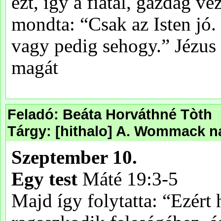
Feladó: Beáta Horváthné Tòth
Tárgy: [hithalo] A. Wommack na