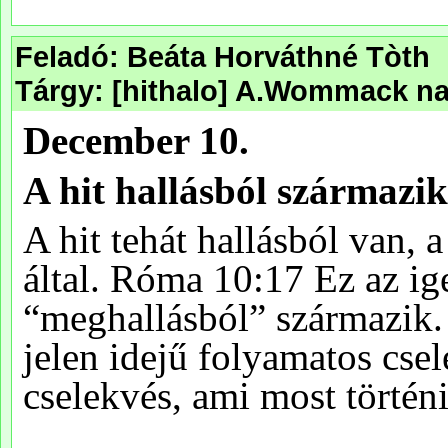
Feladó: Beáta Horváthné Tòth
Tárgy: [hithalo] A.Wommack nap