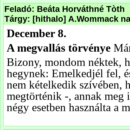
Feladó: Beáta Horváthné Tòth
Tárgy: [hithalo] A.Wommack na