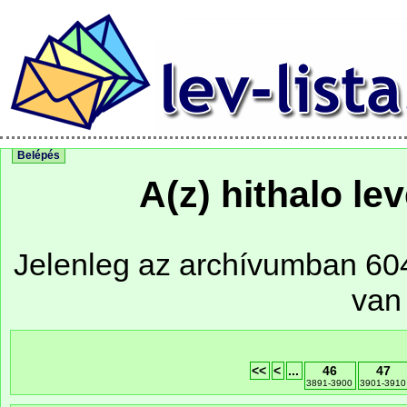
Belépés
A(z) hithalo le
Jelenleg az archívumban 604 
van
<<
<
...
46
47
3891-3900
3901-3910