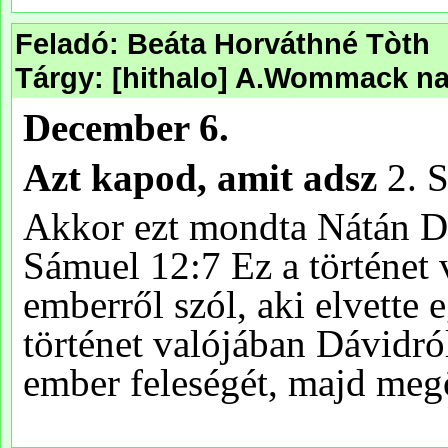
Feladó: Beáta Horváthné Tòth
Tárgy: [hithalo] A.Wommack na