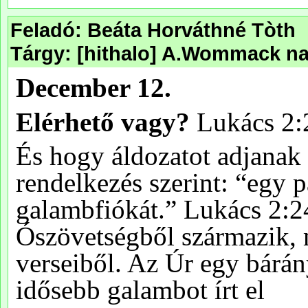
Feladó: Beáta Horváthné Tòth
Tárgy: [hithalo] A.Wommack nap