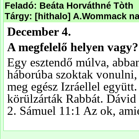
Feladó: Beáta Horváthné Tòth
Tárgy: [hithalo] A.Wommack na