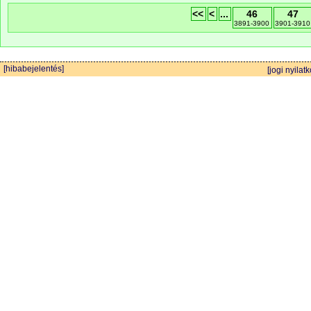
<<
<
...
46
47
3891-3900
3901-3910
[hibabejelentés]
[jogi nyilatk