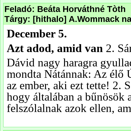
Feladó: Beáta Horváthné Tòth
Tárgy: [hithalo] A.Wommack na