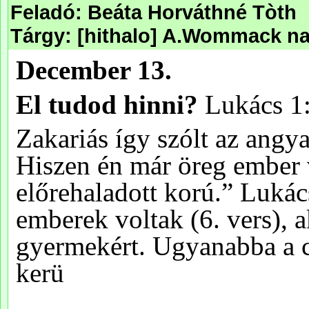
Feladó: Beáta Horváthné Tòth
Tárgy: [hithalo] A.Wommack napi