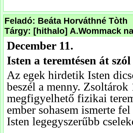
Feladó: Beáta Horváthné Tòth
Tárgy: [hithalo] A.Wommack na