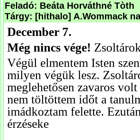
Feladó: Beáta Horváthné Tòth
Tárgy: [hithalo] A.Wommack na