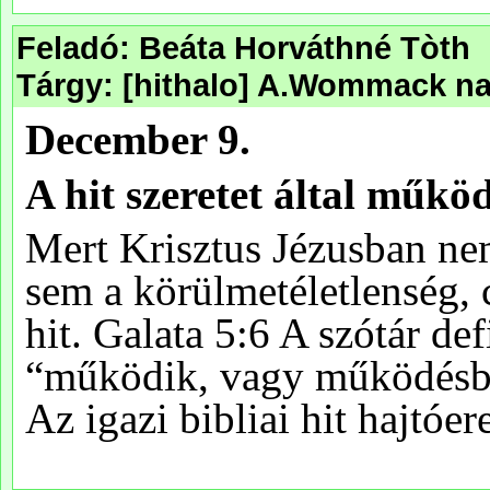
Feladó: Beáta Horváthné Tòth
Tárgy: [hithalo] A.Wommack napi