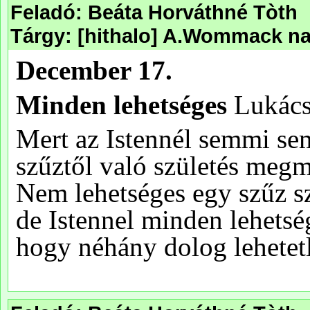
Feladó: Beáta Horváthné Tòth
Tárgy: [hithalo] A.Wommack nap