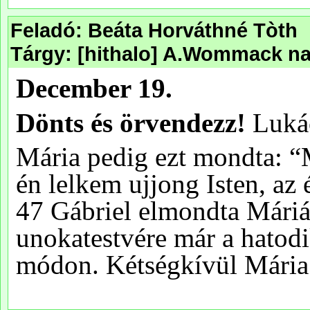
Feladó: Beáta Horváthné Tòth
Tárgy: [hithalo] A.Wommack nap