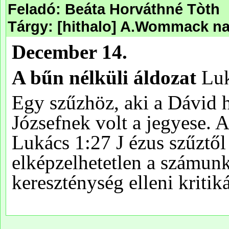
Feladó: Beáta Horváthné Tòth
Tárgy: [hithalo] A.Wommack nap