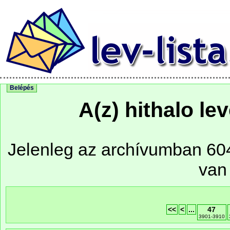
Belépés
A(z) hithalo le
Jelenleg az archívumban 604 
van
<<
<
...
47
3901-3910