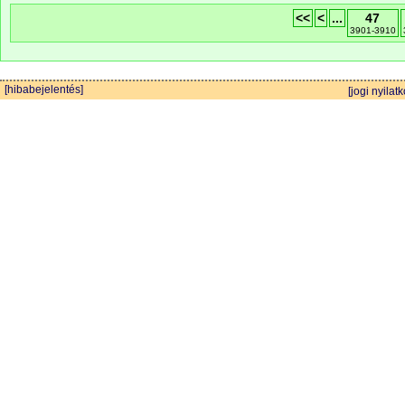
<<
<
...
47
3901-3910
[hibabejelentés]
[jogi nyilatk