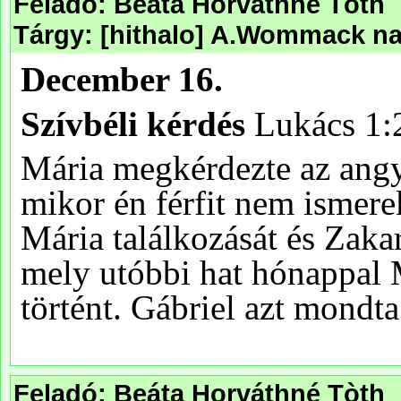
Feladó: Beáta Horváthné Tòth
Tárgy: [hithalo] A.Wommack nap
Feladó: Beáta Horváthné Tòth