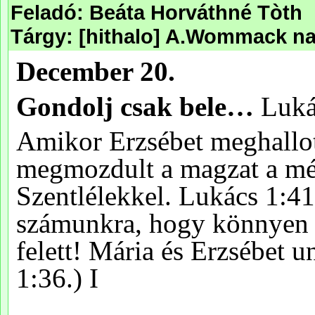
Feladó: Beáta Horváthné Tòth
Tárgy: [hithalo] A.Wommack nap