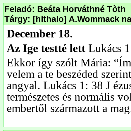
Feladó: Beáta Horváthné Tòth
Tárgy: [hithalo] A.Wommack na