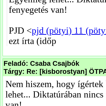
Feladó: Csaba Csajbók
Tárgy: Re: [kisborostyan] ÖT