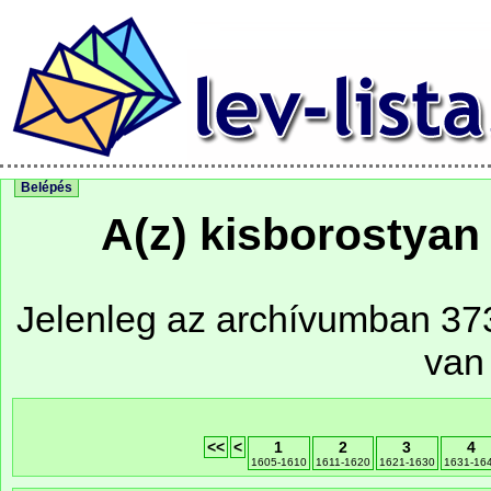
Belépés
A(z) kisborostyan
Jelenleg az archívumban 373 
van
<<
<
1
2
3
4
1605-1610
1611-1620
1621-1630
1631-16