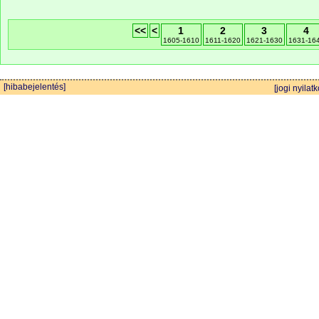
<<
<
1
2
3
4
1605-1610
1611-1620
1621-1630
1631-16
[hibabejelentés]
[jogi nyilatk