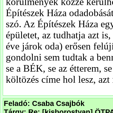
Feladó: Csaba Csajbók
Tárgy: Re: [kisborostyan] ÖT