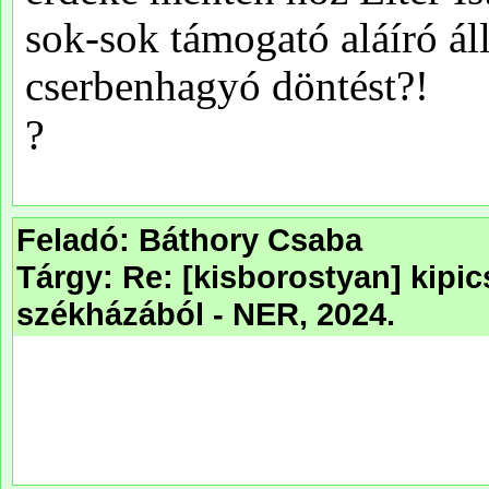
Feladó: Báthory Csaba
Tárgy: Re: [kisborostyan] kipi
székházából - NER, 2024.