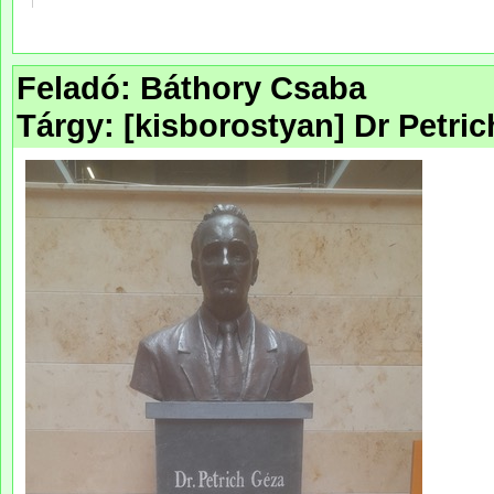
Feladó: Báthory Csaba
Tárgy: [kisborostyan] Dr Petric