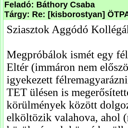
Feladó: Báthory Csaba
Tárgy: Re: [kisborostyan] ÖT